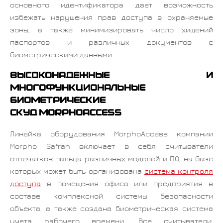
основного идентификатора дает возможность
избежать нарушения прав доступа в охраняемые
зоны, а также минимизировать число хищений
паспортов и различных документов с
биометрическими данными.
Высоконадежные и
многофункциональные
биометрические
СКУД MorphoAccess
Линейка оборудования MorphoAccess компании
Morpho Safran включает в себя считыватели
отпечатков пальца различных моделей и ПО, на базе
которых может быть организована
система контроля
доступа
в помещения офиса или предприятия в
составе комплексной системы безопасности
объекта, а также создана биометрическая система
учета рабочего времени. Все считыватели,