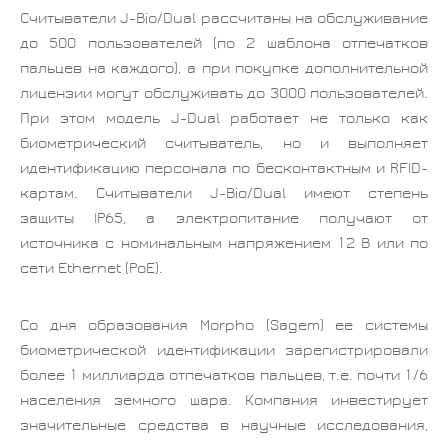
Считыватели J-Bio/Dual рассчитаны на обслуживание
до 500 пользователей (по 2 шаблона отпечатков
пальцев на каждого), а при покупке дополнительной
лицензии могут обслуживать до 3000 пользователей.
При этом модель J-Dual работает не только как
биометрический считыватель, но и выполняет
идентификацию персонала по бесконтактным и RFID-
картам. Считыватели J-Bio/Dual имеют степень
защиты IP65, а электропитание получают от
источника с номинальным напряжением 12 В или по
сети Ethernet (PoE).
Со дня образования Morpho (Sagem) ее системы
биометрической идентификации зарегистрировали
более 1 миллиарда отпечатков пальцев, т.е. почти 1/6
населения земного шара. Компания инвестирует
значительные средства в научные исследования,