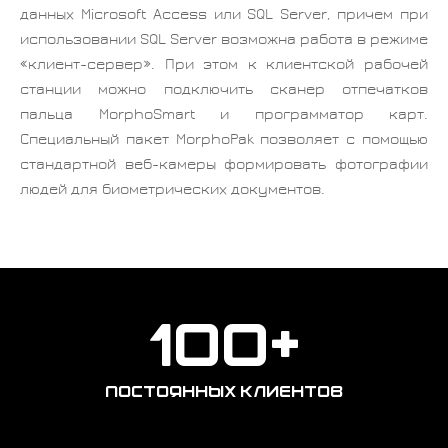
данных Microsoft Access или SQL Server, причем при
использовании SQL Server возможна работа в режиме
«клиент-сервер». При этом к клиентской рабочей
станции можно подключить сканер отпечатков
пальца MorphoSmart и программатор карт.
Специальный пакет MorphoPak позволяет с помощью
стандартной веб-камеры формировать фотографии
людей для биометрических документов.
100+
ПОСТОЯННЫХ КЛИЕНТОВ