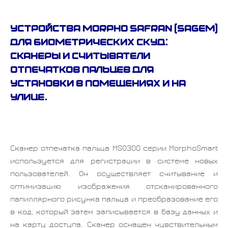
Устройства Morpho Safran (Sagem)
для биометрических СКУД:
сканеры и считыватели
отпечатков пальцев для
установки в помещениях и на
улице.
Сканер отпечатка пальца MSO300 серии MorphoSmart
используется для регистрации в системе новых
пользователей. Он осуществляет считывание и
оптимизацию изображения отсканированного
папиллярного рисунка пальца и преобразование его
в код, который затем записывается в базу данных и
на карту доступа. Сканер оснащен чувствительным