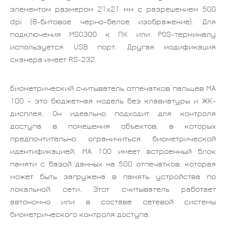
элементом размером 21х21 мм с разрешением 500
dpi (8-битовое черно-белое изображение). Для
подключения MSO300 к ПК или POS-терминалу
используется USB порт. Другая модификация
сканера имеет RS-232.
Биометрический считыватель отпечатков пальцев MA
100 – это бюджетная модель без клавиатуры и ЖК-
дисплея. Он идеально подходит для контроля
доступа в помещения объектов, в которых
предпочтительно ограничиться биометрической
идентификацией. MA 100 имеет встроенный блок
памяти с базой данных на 500 отпечатков, которая
может быть загружена в память устройства по
локальной сети. Этот считыватель работает
автономно или в составе сетевой системы
биометрического контроля доступа.