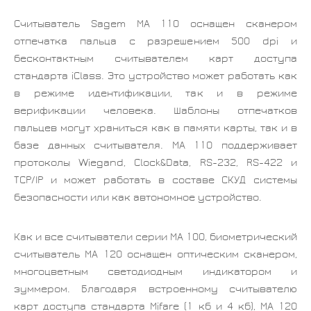
Считыватель Sagem MA 110 оснащен сканером
отпечатка пальца с разрешением 500 dpi и
бесконтактным считывателем карт доступа
стандарта iClass. Это устройство может работать как
в режиме идентификации, так и в режиме
верификации человека. Шаблоны отпечатков
пальцев могут храниться как в памяти карты, так и в
базе данных считывателя. MA 110 поддерживает
протоколы Wiegand, Clock&Data, RS-232, RS-422 и
TCP/IP и может работать в составе СКУД системы
безопасности или как автономное устройство.
Как и все считыватели серии MA 100, биометрический
считыватель MA 120 оснащен оптическим сканером,
многоцветным светодиодным индикатором и
зуммером. Благодаря встроенному считывателю
карт доступа стандарта Mifare (1 кб и 4 кб), MA 120