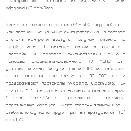
поддерживают протоколы RS-485, RS-422, TCP/IP,
Wiegand и Clock&Data.
Биометрические считыватели OMA 500 могут работать
как автономные уличные считыватели или в составе
системы контроля доступа, получая питание по
витой паре. В сетевом варианте выполнять
настройку и управлять считывателями можно с
помощью специализированного ПО MEMS. Эти
устройства имеют базу данных на 3000 пар шаблонов
с возможностью расширения до 50 000 пар и
поддерживают протоколы Wiegand, Clock&Data, RS-
422 и TCP/IP. Все биометрические считыватели серии
Outdoor MorphoAccess помещены в прочные
пластиковые корпуса, имеют степень защиты IP65 и
стабильно функционируют при температурах от -10°
до +45°С.