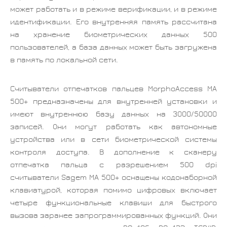
может работать и в режиме верификации, и в режиме
идентификации. Его внутренняя память рассчитана
на хранение биометрических данных 500
пользователей, а база данных может быть загружена
в память по локальной сети.
Считыватели отпечатков пальцев MorphoAccess MA
500+ предназначены для внутренней установки и
имеют внутреннюю базу данных на 3000/50000
записей. Они могут работать как автономные
устройства или в сети биометрической системы
контроля доступа. В дополнение к сканеру
отпечатка пальца с разрешением 500 dpi
считыватели Sagem MA 500+ оснащены кодонаборной
клавиатурой, которая помимо цифровых включает
четыре функциональные клавиши для быстрого
вызова заранее запрограммированных функций. Они